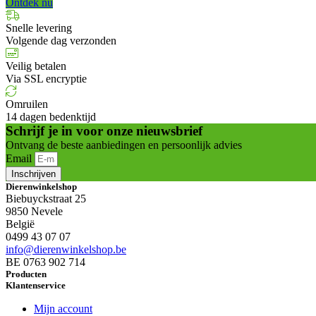
Ontdek nu
Snelle levering
Volgende dag verzonden
Veilig betalen
Via SSL encryptie
Omruilen
14 dagen bedenktijd
Schrijf je in voor onze nieuwsbrief
Ontvang de beste aanbiedingen en persoonlijk advies
Email
Inschrijven
Dierenwinkelshop
Biebuyckstraat 25
9850 Nevele
België
0499 43 07 07
info@dierenwinkelshop.be
BE 0763 902 714
Producten
Klantenservice
Mijn account